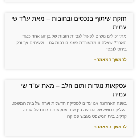
הוסף קו תחתון לקישורים
format_underlined
סמן קישורים
font_download
חזקת שיתוף בנכסים ובחובות – מאת עו"ד שי
לאפס
עמית
cached
את
הצהרת נגישות
מתי יכולים נושים לפעול לגביית חובות של בן זוג אחד כנגד
כל
האחר? שאלה זו מתעוררת פעמים רבות גם – ולעיתים אך ורק –
האפשרויות
ביחס לנכסי
להמשך המאמר»
עסקאות נוגדות ותום הלב – מאת עו"ד שי
עמית
בשנה האחרונה אנו עדים לפסיקה חדשנית וערה של בית המשפט
העליון בנושא של הכרעה בין שתי עסקאות נוגדות על אותה
קרקע. בית המשפט מגבש פסיקה
להמשך המאמר»