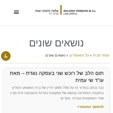
השבת את ההבזקים
visibility_off
סמן כותרות
title
נושאים שונים
צבע רקע
settings
זום (הקטנה)
zoom_out
עמוד הבית
»
כל המאמרים
»
נושאים שונים
זום (הגדלה)
zoom_in
הקטנת גופן
remove_circle_outline
תום הלב של רוכש שני בעסקה נוגדת – מאת
עו"ד שי עמית
הגדלת גופן
add_circle_outline
כבר נכתב במדור זה על שלל פסקי הדין של בית המשפט העליון
גופן קריא
spellcheck
בתקופה האחרונה בנושא של עסקאות נוגדות והאבחנה איזו מבין
ניגודיות בהירה
brightness_high
שתי העסקאות גוברת. אקדים
ניגודיות כהה
brightness_low
להמשך המאמר»