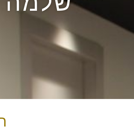
שלמה ט
ת