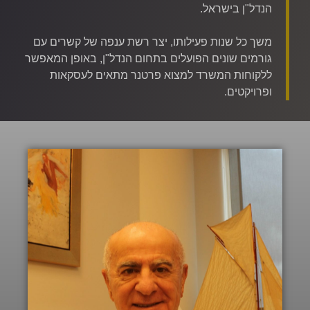
הוסף קו תחתון לקישורים
format_underlined
הנדל"ן בישראל.
סמן קישורים
font_download
משך כל שנות פעילותו, יצר רשת ענפה של קשרים עם
לאפס
גורמים שונים הפועלים בתחום הנדל"ן, באופן המאפשר
cached
את
ללקוחות המשרד למצוא פרטנר מתאים לעסקאות
הצהרת נגישות
כל
ופרויקטים.
האפשרויות