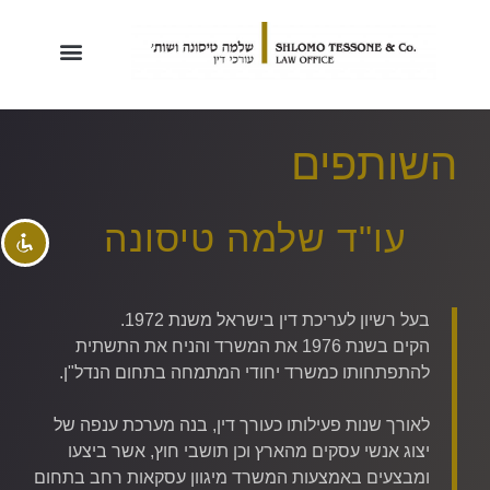
השבת את ההבזקים
visibility_off
השותפים
סמן כותרות
title
צבע רקע
settings
עו"ד שלמה טיסונה
זום (הקטנה)
zoom_out
זום (הגדלה)
zoom_in
הקטנת גופן
remove_circle_outline
בעל רשיון לעריכת דין בישראל משנת 1972.
הקים בשנת 1976 את המשרד והניח את התשתית
הגדלת גופן
add_circle_outline
להתפתחותו כמשרד יחודי המתמחה בתחום הנדל"ן.
גופן קריא
spellcheck
ניגודיות בהירה
brightness_high
לאורך שנות פעילותו כעורך דין, בנה מערכת ענפה של
יצוג אנשי עסקים מהארץ וכן תושבי חוץ, אשר ביצעו
ניגודיות כהה
brightness_low
ומבצעים באמצעות המשרד מיגוון עסקאות רחב בתחום